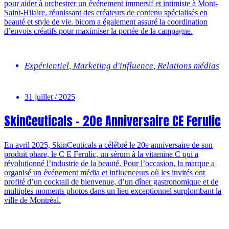
pour aider à orchestrer un événement immersif et intimiste à Mont-
Saint-Hilaire, réunissant des créateurs de contenu spécialisés en
beauté et style de vie. bicom a également assuré la coordination
d’envois créatifs pour maximiser la portée de la campagne.
Expérientiel
,
Marketing d'influence
,
Relations médias
31 juillet / 2025
SkinCeuticals – 20e Anniversaire CE Ferulic
En avril 2025, SkinCeuticals a célébré le 20e anniversaire de son
produit phare, le C E Ferulic, un sérum à la vitamine C qui a
révolutionné l’industrie de la beauté. Pour l’occasion, la marque a
organisé un événement média et influenceurs où les invités ont
profité d’un cocktail de bienvenue, d’un dîner gastronomique et de
multiples moments photos dans un lieu exceptionnel surplombant la
ville de Montréal.