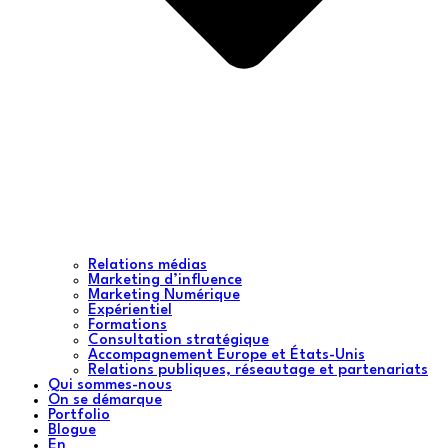
Relations médias
Marketing d’influence
Marketing Numérique
Expérientiel
Formations
Consultation stratégique
Accompagnement Europe et États-Unis
Relations publiques, réseautage et partenariats
Qui sommes-nous
On se démarque
Portfolio
Blogue
En