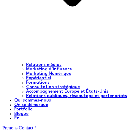
Relations médias
Marketing d’influence
Marketing Numérique
Expérientiel
Formations
Consultation stratégique
Accompagnement Europe et États-Unis
Relations publiques, réseautage et partenariats
Qui sommes-nous
On se démarque
Portfolio
Blogue
En
Prenons Contact !