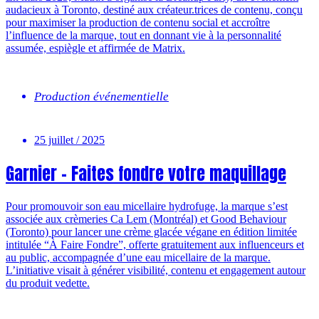
audacieux à Toronto, destiné aux créateur.trices de contenu, conçu
pour maximiser la production de contenu social et accroître
l’influence de la marque, tout en donnant vie à la personnalité
assumée, espiègle et affirmée de Matrix.
Production événementielle
25 juillet / 2025
Garnier – Faites fondre votre maquillage
Pour promouvoir son eau micellaire hydrofuge, la marque s’est
associée aux crèmeries Ca Lem (Montréal) et Good Behaviour
(Toronto) pour lancer une crème glacée végane en édition limitée
intitulée “À Faire Fondre”, offerte gratuitement aux influenceurs et
au public, accompagnée d’une eau micellaire de la marque.
L’initiative visait à générer visibilité, contenu et engagement autour
du produit vedette.