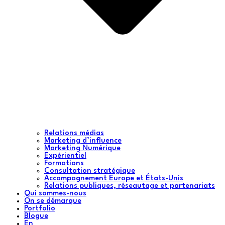
Relations médias
Marketing d’influence
Marketing Numérique
Expérientiel
Formations
Consultation stratégique
Accompagnement Europe et États-Unis
Relations publiques, réseautage et partenariats
Qui sommes-nous
On se démarque
Portfolio
Blogue
En