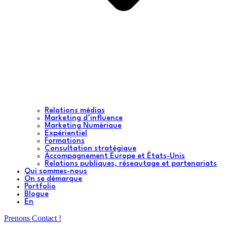
Relations médias
Marketing d’influence
Marketing Numérique
Expérientiel
Formations
Consultation stratégique
Accompagnement Europe et États-Unis
Relations publiques, réseautage et partenariats
Qui sommes-nous
On se démarque
Portfolio
Blogue
En
Prenons Contact !