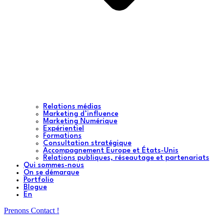
Relations médias
Marketing d’influence
Marketing Numérique
Expérientiel
Formations
Consultation stratégique
Accompagnement Europe et États-Unis
Relations publiques, réseautage et partenariats
Qui sommes-nous
On se démarque
Portfolio
Blogue
En
Prenons Contact !