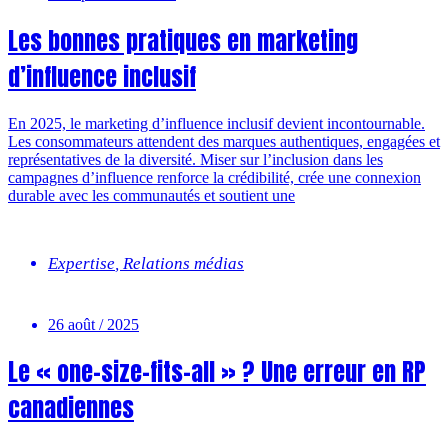
Les bonnes pratiques en marketing
d’influence inclusif
En 2025, le marketing d’influence inclusif devient incontournable.
Les consommateurs attendent des marques authentiques, engagées et
représentatives de la diversité. Miser sur l’inclusion dans les
campagnes d’influence renforce la crédibilité, crée une connexion
durable avec les communautés et soutient une
Expertise
,
Relations médias
26 août / 2025
Le « one-size-fits-all » ? Une erreur en RP
canadiennes