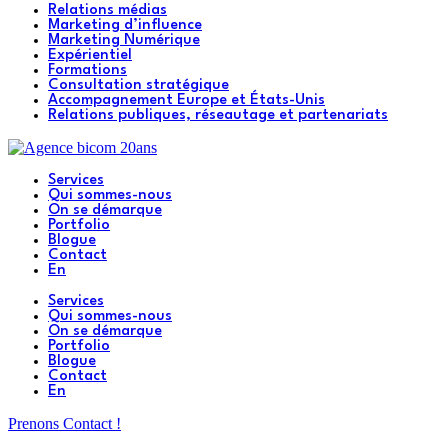
Relations médias
Marketing d’influence
Marketing Numérique
Expérientiel
Formations
Consultation stratégique
Accompagnement Europe et États-Unis
Relations publiques, réseautage et partenariats
Services
Qui sommes-nous
On se démarque
Portfolio
Blogue
Contact
En
Services
Qui sommes-nous
On se démarque
Portfolio
Blogue
Contact
En
Prenons Contact !