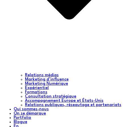
Relations médias
Marketing d’influence
Marketing Numérique
Expérientiel
Formations
Consultation stratégique
Accompagnement Europe et États-Unis
Relations publiques, réseautage et partenariats
Qui sommes-nous
On se démarque
Portfolio
Blogue
En