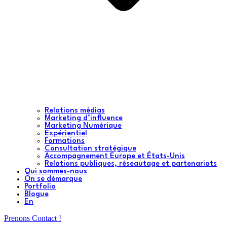
Relations médias
Marketing d’influence
Marketing Numérique
Expérientiel
Formations
Consultation stratégique
Accompagnement Europe et États-Unis
Relations publiques, réseautage et partenariats
Qui sommes-nous
On se démarque
Portfolio
Blogue
En
Prenons Contact !