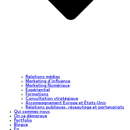
Relations médias
Marketing d’influence
Marketing Numérique
Expérientiel
Formations
Consultation stratégique
Accompagnement Europe et États-Unis
Relations publiques, réseautage et partenariats
Qui sommes-nous
On se démarque
Portfolio
Blogue
En