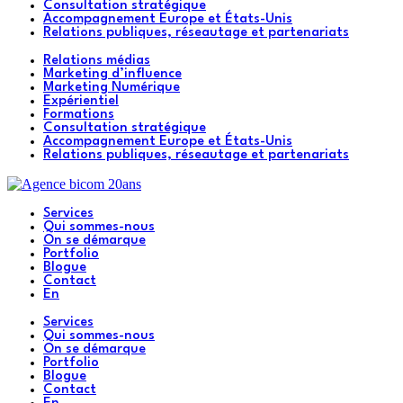
Consultation stratégique
Accompagnement Europe et États-Unis
Relations publiques, réseautage et partenariats
Relations médias
Marketing d’influence
Marketing Numérique
Expérientiel
Formations
Consultation stratégique
Accompagnement Europe et États-Unis
Relations publiques, réseautage et partenariats
Services
Qui sommes-nous
On se démarque
Portfolio
Blogue
Contact
En
Services
Qui sommes-nous
On se démarque
Portfolio
Blogue
Contact