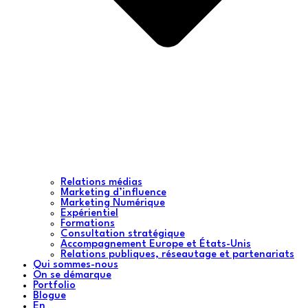
Relations médias
Marketing d’influence
Marketing Numérique
Expérientiel
Formations
Consultation stratégique
Accompagnement Europe et États-Unis
Relations publiques, réseautage et partenariats
Qui sommes-nous
On se démarque
Portfolio
Blogue
En