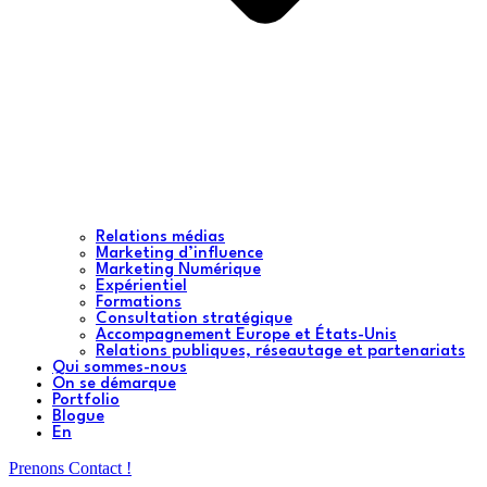
Relations médias
Marketing d’influence
Marketing Numérique
Expérientiel
Formations
Consultation stratégique
Accompagnement Europe et États-Unis
Relations publiques, réseautage et partenariats
Qui sommes-nous
On se démarque
Portfolio
Blogue
En
Prenons Contact !