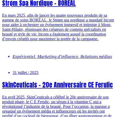
Strøm Spa Nordique – BORÉAL
En mars 2025, afin de lancer les quatre nouveaux produits de sa
gamme de soins BORÉAL, le Strøm spa nordique a mandaté bicom
pour aider à orchestrer un événement immersif et intimiste à Mont-
Saint-Hilaire, réunissant des créateurs de contenu spécialisés en
beauté et style de vie. bicom a également assuré la coordination
d’envois créatifs pour maximiser la portée de la campagne.
Expérientiel
,
Marketing d'influence
,
Relations médias
31 juillet / 2025
SkinCeuticals – 20e Anniversaire CE Ferulic
En avril 2025, SkinCeuticals a célébré le 20e anniversaire de son
produit phare, le C E Ferulic, un sérum à la vitamine C qui a
révolutionné l’industrie de la beauté. Pour l’occasion, la marque a
organisé un événement média et influenceurs où les invités ont
profité d’un cocktail de bienvenue, d’un dîner gastronomique et de