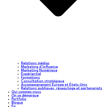
Relations médias
Marketing d’influence
Marketing Numérique
Expérientiel
Formations
Consultation stratégique
Accompagnement Europe et États-Unis
Relations publiques, réseautage et partenariats
Qui sommes-nous
On se démarque
Portfolio
Blogue
En