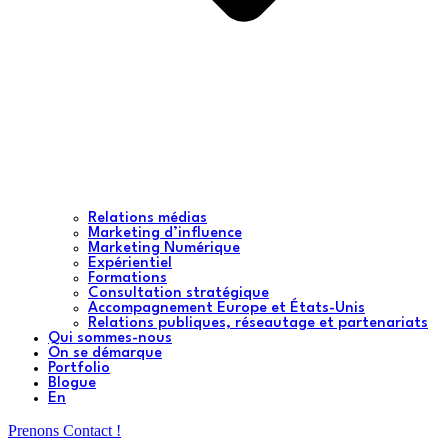
Relations médias
Marketing d’influence
Marketing Numérique
Expérientiel
Formations
Consultation stratégique
Accompagnement Europe et États-Unis
Relations publiques, réseautage et partenariats
Qui sommes-nous
On se démarque
Portfolio
Blogue
En
Prenons Contact !